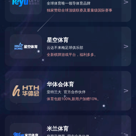
首页
新闻中心
裕达新闻
当前位置：
>>
>>
喜迎“开门
喜迎“开
发布日期：
20
担当作为 稳中
担当作为 