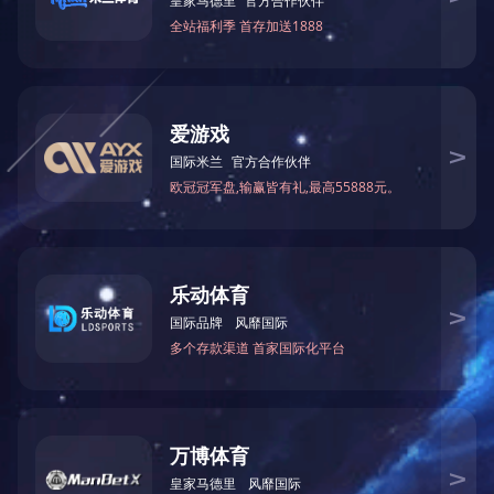
发布日期：
20
华体会官方
华体会官
发布日期：
20
弘扬法治精
弘扬法治