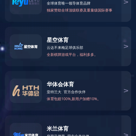
首页
新闻中心
行业新闻
当前位置：
>>
>>
汛期
来源：科普中国网 | 编辑：