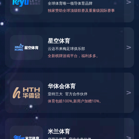
首页
新闻中心
裕达新闻
当前位置：
>>
>>
华体会官方网页
来源：本站 | 编辑：管理
为提高公司工法编制成果管理、促进企业科技创新及科技成果的推广转
法评审会，参会人员有公司高层领导、各项目组负责人、年度工法主要编