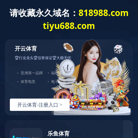
首页
企业概况
业绩实力
新闻