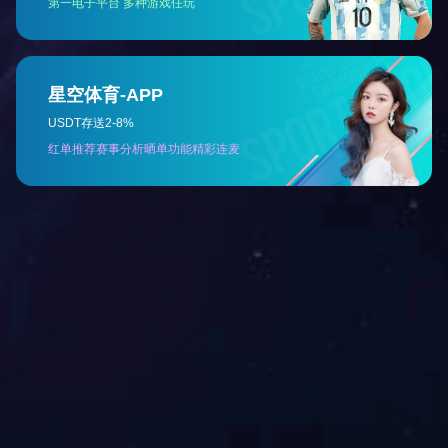
最后，公司总工程师左居顽对本年度工法申报情况做点评并提出要求
不一定要特别的高大上，工法实际上就是解决施工过程中存在的问题；
第
踊跃参与、踊跃提出做项目的想法，形成工法体系。通过工法的总结提炼
上一篇：
工程公司参加全区2023年危险性较大的分部分项工程专项施