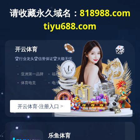
业绩实力
企业荣誉
企业业绩
开拓新业务 喜获新资质 ——华体会官方网页版喜获工程造价咨询企业乙级资质（暂定一年）
裕达·裕嘉园6#楼及地下室工程评定为2019年第二批广西建设工程优质结构奖
裕达·裕嘉园5#楼及地下室工程评定为2019年第二批广西建设工程优质结构奖
裕达·裕嘉园4#楼及地下室工程评定为2019年第二批广西建设工程优质结构奖